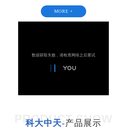
MORE +
1
2
PRODUCT SHOW
科大中天-
产品展示