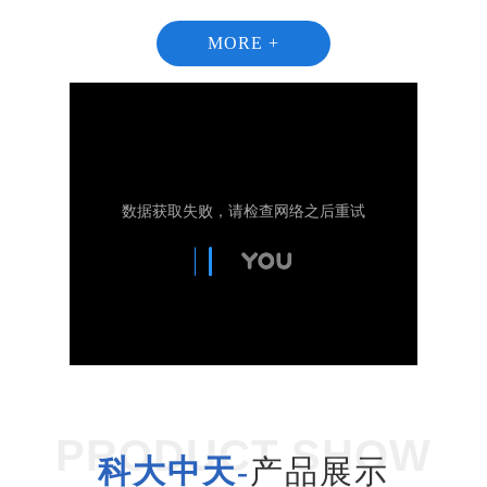
MORE +
1
2
PRODUCT SHOW
科大中天-
产品展示