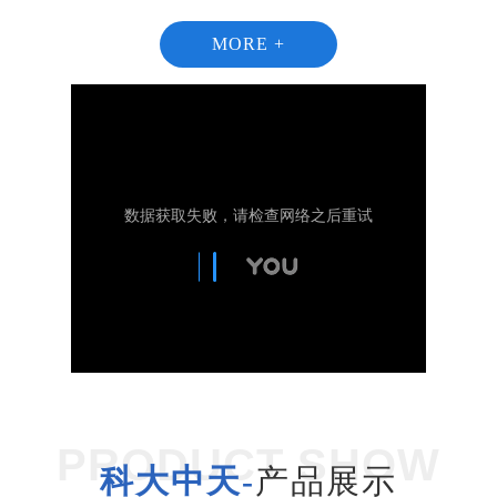
MORE +
1
2
PRODUCT SHOW
科大中天-
产品展示