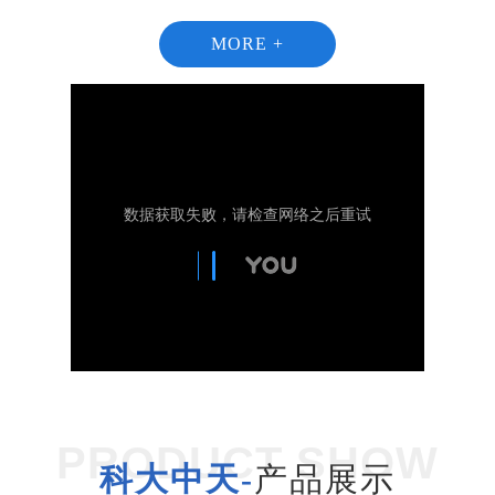
MORE +
1
2
PRODUCT SHOW
科大中天-
产品展示