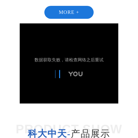
MORE +
1
2
PRODUCT SHOW
科大中天-
产品展示