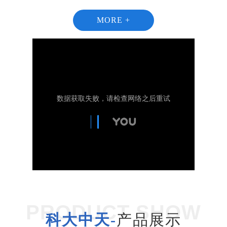
MORE +
1
2
PRODUCT SHOW
科大中天-
产品展示