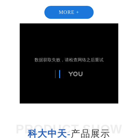
MORE +
1
2
PRODUCT SHOW
科大中天-
产品展示