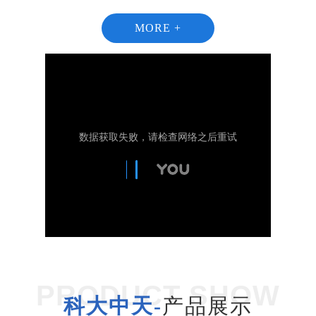
MORE +
1
2
PRODUCT SHOW
科大中天-
产品展示