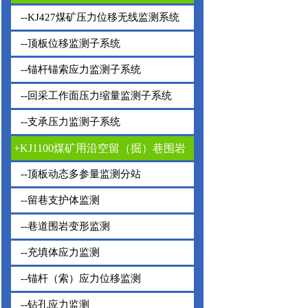
--KJ427煤矿压力位移无线监测系统
--顶板位移监测子系统
--锚杆锚索应力监测子系统
--回采工作面压力缩量监测子系统
--支承压力监测子系统
+KJ1100煤矿用沿空留（掘）巷围岩
动态监测系统
--顶板动态多参量监测分站
--留巷支护体监测
--巷道围岩变形监测
--充填体应力监测
--锚杆（索）应力位移监测
--钻孔应力监测