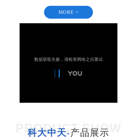
MORE +
1
2
PRODUCT SHOW
科大中天-
产品展示