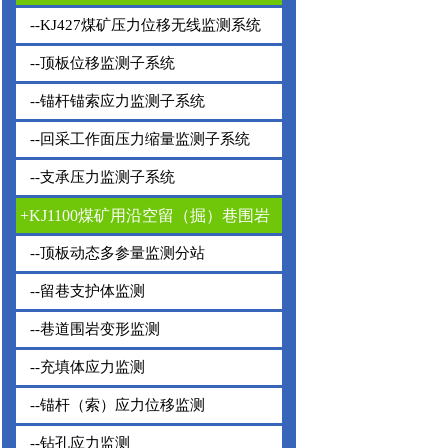
--KJ427煤矿压力位移无线监测系统
--顶板位移监测子系统
--锚杆锚索应力监测子系统
--回采工作面压力缩量监测子系统
--支承压力监测子系统
+KJ1100煤矿用沿空留（掘）巷围岩
动态监测系统
--顶板动态多参量监测分站
--留巷支护体监测
--巷道围岩变形监测
--充填体应力监测
--锚杆（索）应力位移监测
--钻孔应力监测