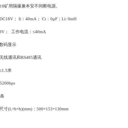
28-18矿用隔爆兼本安不间断电源。
18V； Ii：40mA； Ci：0µF；Li: 0mH
8V； 工作电流：≤40mA
D数码显示
无线通讯和RS485通讯
1.5米
200bps
4条
(L×b×h)(mm)：500×153×130mm