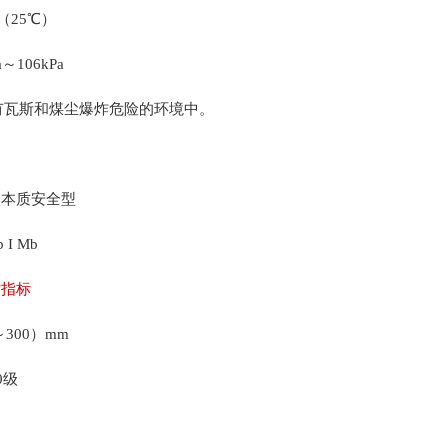
（25℃）
～106kPa
有瓦斯和煤尘爆炸危险的环境中。
用本质安全型
b I Mb
术指标
300）mm
0级