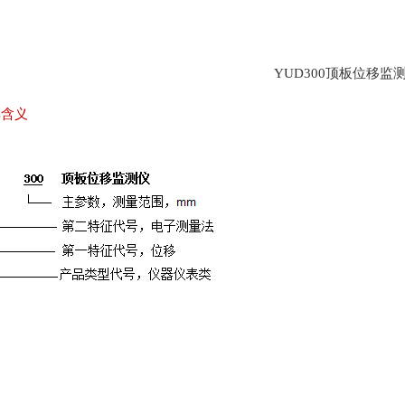
YUD300顶板位移监
其含义