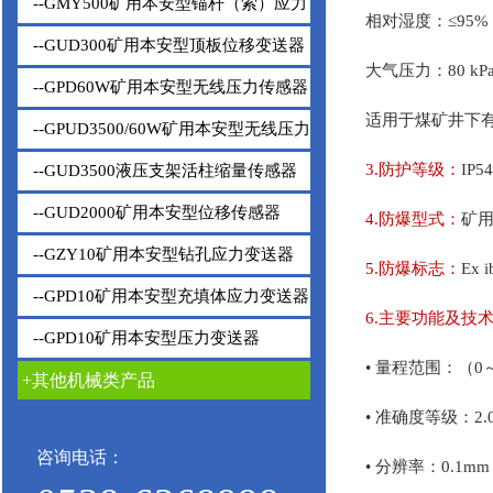
--GMY500矿用本安型锚杆（索）应力
相对湿度：≤95%
变送器
--GUD300矿用本安型顶板位移变送器
大气压力：80 kPa
--GPD60W矿用本安型无线压力传感器
适用于煤矿井下
--GPUD3500/60W矿用本安型无线压力
传感器
3.防护等级：
IP54
--GUD3500液压支架活柱缩量传感器
--GUD2000矿用本安型位移传感器
4.防爆型式：
矿
--GZY10矿用本安型钻孔应力变送器
5.防爆标志：
Ex i
--GPD10矿用本安型充填体应力变送器
6.主要功能及技
--GPD10矿用本安型压力变送器
• 量程范围：（0～
+其他机械类产品
• 准确度等级：2.
咨询电话：
• 分辨率：0.1mm